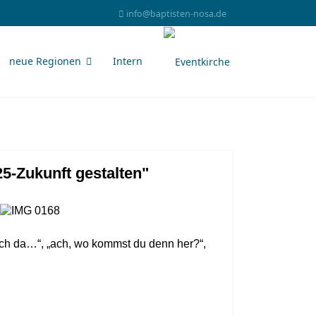
info@baptisten-nosa.de
neue Regionen
Intern
5-Zukunft gestalten"
uch da…“, „ach, wo kommst du denn her?“,