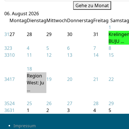
Gehe zu Monat
06. August 2026
Montag
Dienstag
Mittwoch
Donnerstag
Freitag
Samsta
1
31
27
28
29
30
31
Krelingen
BUJU ...
32
3
4
5
6
7
8
33
10
11
12
13
14
15
18
Region
34
17
19
20
21
22
West: Ju
...
35
24
25
26
27
28
29
36
31
1
2
3
4
5
Impressum