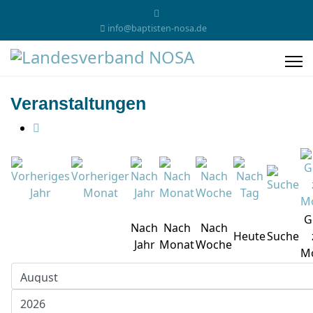
info@baptisten-nosa.de
Veranstaltungen
G
Nach
Nach
Nach
Heute
Suche
Jahr
Monat
Woche
M