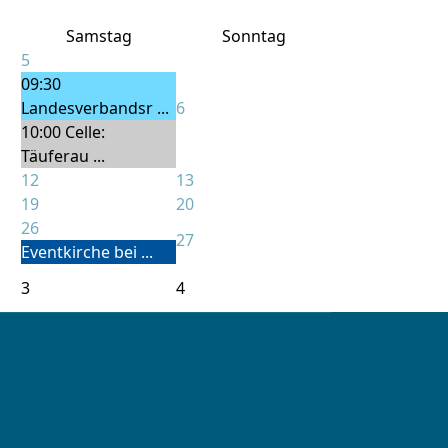
Samstag
Sonntag
5
09:30
Landesverbandsr ...
6
10:00 Celle:
Täuferau ...
12
13
19
20
26
27
Eventkirche bei ...
3
4