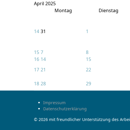
April 2025
Montag
Dienstag
14
31
1
15
7
8
16
14
15
17
21
22
18
28
29
Impressum
Datenschutzerklärung
© 2026 mit freundlicher Unterstützung des Arbei